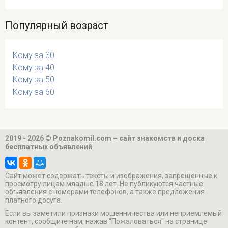
Популярный возраст
Кому за 30
Кому за 40
Кому за 50
Кому за 60
2019 - 2026 © Poznakomil.com – сайт знакомств и доска
бесплатных объявлений
Cайт может содержать тексты и изображения, запрещенные к
просмотру лицам младше 18 лет. Не публикуются частные
объявления с номерами телефонов, а также предложения
платного досуга.
Если вы заметили признаки мошенничества или неприемлемый
контент, сообщите нам, нажав "Пожаловаться" на странице