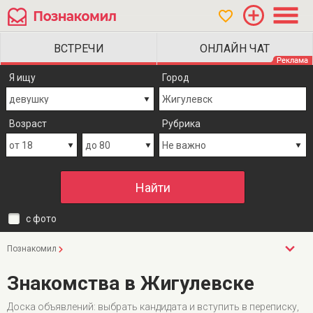
Я ищу
Город
Возраст
Рубрика
с фото
Познакомил
Знакомства в Жигулевске
Доска объявлений: выбрать кандидата и вступить в переписку,