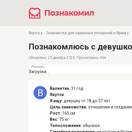
Якутск
Знакомства для серьезных отношений и брака
Познакомлюсь с девушко
Обновлено: 23 декабря 2025; Просмотрено: 494
Загрузка...
Валентин
,
31 год
Якутск
Я ищу:
девушку
от 18 до 37 лет
Цель знакомства:
отношения и создани
Рост:
165 см
Вес:
75 кг
Телосложение:
обычное
Семейное положение:
не состою в браке