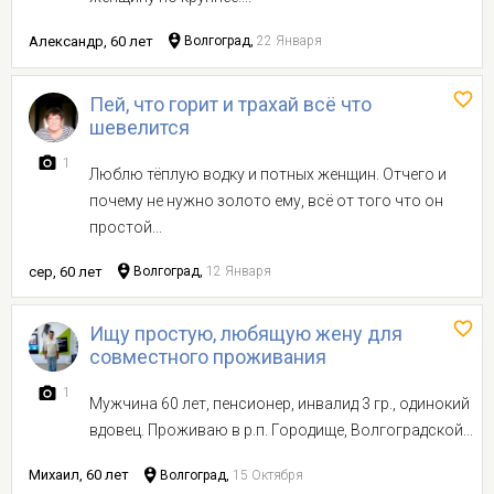
Александр, 60 лет
Волгоград,
22 Января
Пей, что горит и трахай всё что
шевелится
1
Люблю тёплую водку и потных женщин. Отчего и
почему не нужно золото ему, всё от того что он
простой...
сер, 60 лет
Волгоград,
12 Января
Ищу простую, любящую жену для
совместного проживания
1
Мужчина 60 лет, пенсионер, инвалид 3 гр., одинокий
вдовец. Проживаю в р.п. Городище, Волгоградской...
Михаил, 60 лет
Волгоград,
15 Октября