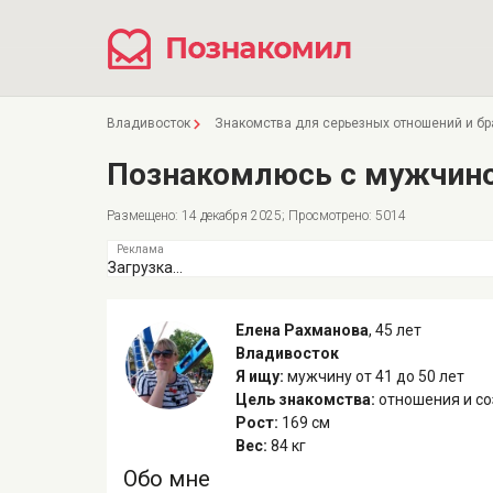
Владивосток
Знакомства для серьезных отношений и бр
Познакомлюсь с мужчиной
Размещено: 14 декабря 2025; Просмотрено: 5014
Загрузка...
Елена Рахманова
,
45 лет
Владивосток
Я ищу:
мужчину
от 41 до 50 лет
Цель знакомства:
отношения и с
Рост:
169 см
Вес:
84 кг
Обо мне