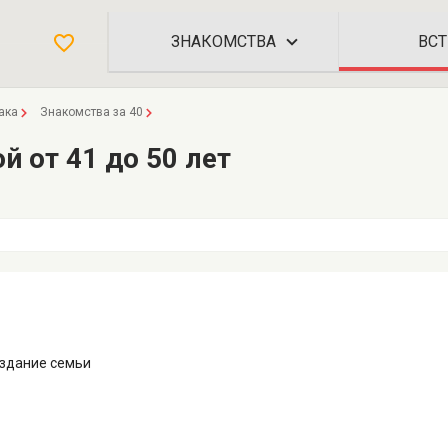
ЗНАКОМСТВА
ака
Знакомства за 40
 от 41 до 50 лет
оздание семьи