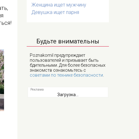
Женщина ищет мужчину
ть,
Девушка ищет парня
ня
ться!
Будьте внимательны
Poznakomil предупреждает
пользователей и призывает быть
бдительными. Для более безопасных
знакомств ознакомьтесь с
советами по технике безопасности
.
Загрузка...