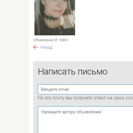
Объявление №: 6086
Назад
Написать письмо
На эту почту вы получите ответ на свое с