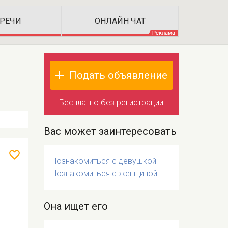
Подать объявление
Бесплатно без регистрации
Вас может заинтересовать
Познакомиться с девушкой
Познакомиться с женщиной
Она ищет его