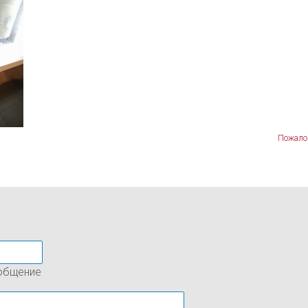
Пожало
ообщение