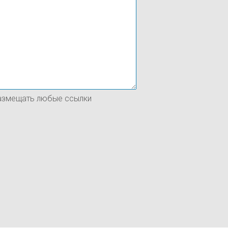
размещать любые ссылки
я