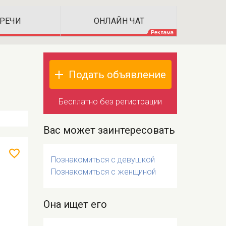
Подать объявление
Бесплатно без регистрации
Вас может заинтересовать
Познакомиться с девушкой
Познакомиться с женщиной
Она ищет его