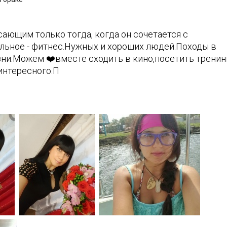
ающим только тогда, когда он сочетается с
ьное - фитнес.Нужных и хороших людей.Походы в
ни.Можем ❤️вместе сходить в кино,посетить тренин
интересного.П