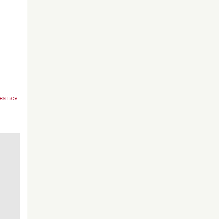
ваться