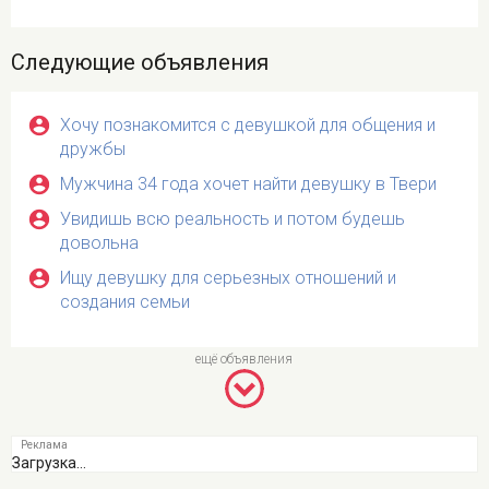
Следующие объявления
Хочу познакомится с девушкой для общения и
дружбы
Мужчина 34 года хочет найти девушку в Твери
Увидишь всю реальность и потом будешь
довольна
Ищу девушку для серьезных отношений и
создания семьи
Загрузка...