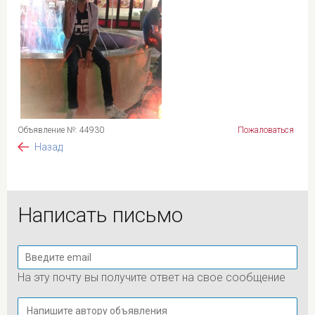
Объявление №: 44930
Пожаловаться
Назад
Написать письмо
На эту почту вы получите ответ на свое сообщение