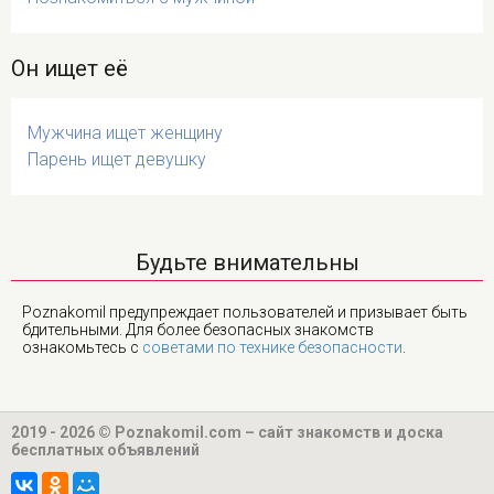
Он ищет её
Мужчина ищет женщину
Парень ищет девушку
Будьте внимательны
Poznakomil предупреждает пользователей и призывает быть
бдительными. Для более безопасных знакомств
ознакомьтесь с
советами по технике безопасности
.
2019 - 2026 © Poznakomil.com – сайт знакомств и доска
бесплатных объявлений