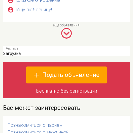
Близкие отношения!
Ищу любовницу!
Загрузка...
Подать объявление
Бесплатно без регистрации
Вас может заинтересовать
Познакомиться с парнем
Познакомиться с мужчиной