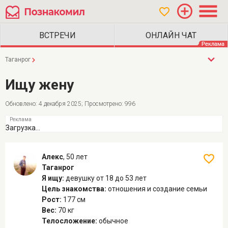
Таганрог
Ищу жену
Обновлено: 4 декабря 2025; Просмотрено: 996
Загрузка...
Алекс
,
50 лет
Таганрог
Я ищу:
девушку
от 18 до 53 лет
Цель знакомства:
отношения и создание семьи
Рост:
177 см
Вес:
70 кг
Телосложение:
обычное