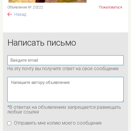
Объявление №: 20222
Пожаловаться
Назад
Написать письмо
На эту почту вы получите ответ на свое сообщение
*В ответах на объявлениях запрещается размещать
любые ссылки
Отправить мне копию моего сообщения