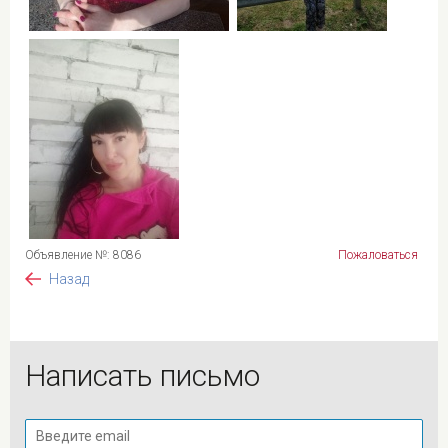
Объявление №: 8086
Пожаловаться
Назад
Написать письмо