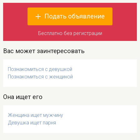
Подать объявление
Бесплатно без регистрации
Вас может заинтересовать
Познакомиться с девушкой
Познакомиться с женщиной
Она ищет его
Женщина ищет мужчину
Девушка ищет парня