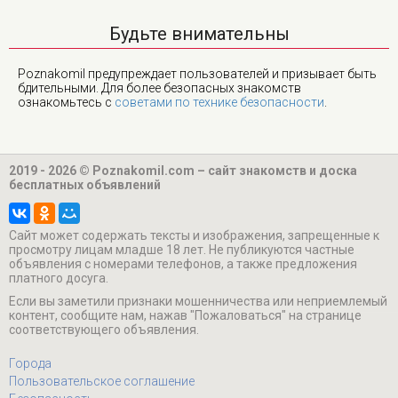
Будьте внимательны
Poznakomil предупреждает пользователей и призывает быть
бдительными. Для более безопасных знакомств
ознакомьтесь с
советами по технике безопасности
.
2019 - 2026 © Poznakomil.com – сайт знакомств и доска
бесплатных объявлений
Cайт может содержать тексты и изображения, запрещенные к
просмотру лицам младше 18 лет. Не публикуются частные
объявления с номерами телефонов, а также предложения
платного досуга.
Если вы заметили признаки мошенничества или неприемлемый
контент, сообщите нам, нажав "Пожаловаться" на странице
соответствующего объявления.
Города
Пользовательское соглашение