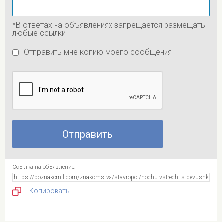
*В ответах на объявлениях запрещается размещать
любые ссылки
Отправить мне копию моего сообщения
Ссылка на объявление:
Копировать