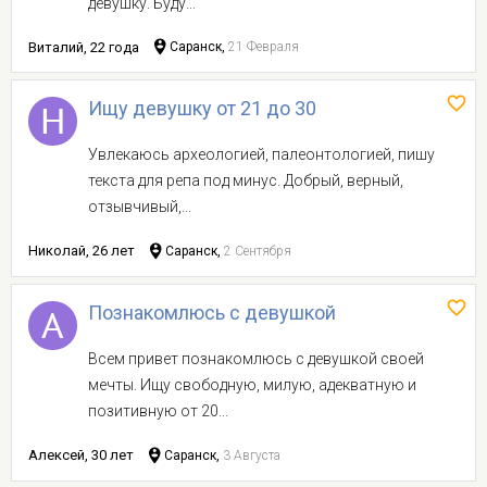
девушку. Буду...
Виталий, 22 года
Саранск,
21 Февраля
Ищу девушку от 21 до 30
Увлекаюсь археологией, палеонтологией, пишу
текста для репа под минус. Добрый, верный,
отзывчивый,...
Николай, 26 лет
Саранск,
2 Сентября
Познакомлюсь с девушкой
Всем привет познакомлюсь с девушкой своей
мечты. Ищу свободную, милую, адекватную и
позитивную от 20...
Алексей, 30 лет
Саранск,
3 Августа