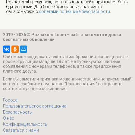
Poznakomil предупреждает пользователей и призывает быть
бдительными. Для более безопасных знакомств
ознакомьтесь с
советами по технике безопасности
.
2019 - 2026 © Poznakomil.com – сайт знакомств и доска
бесплатных объявлений
Cайт может содержать тексты и изображения, запрещенные к
просмотру лицам младше 18 лет. Не публикуются частные
объявления с номерами телефонов, а также предложения
платного досуга.
Если вы заметили признаки мошенничества или неприемлемый
контент, сообщите нам, нажав "Пожаловаться" на странице
соответствующего объявления.
Города
Пользовательское соглашение
Безопасность
О нас
Конфиденциальность
Связаться с нами