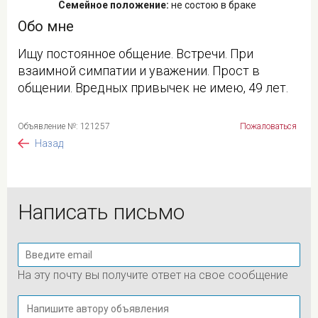
Семейное положение:
не состою в браке
Обо мне
Ищу постоянное общение. Встречи. При
взаимной симпатии и уважении. Прост в
общении. Вредных привычек не имею, 49 лет.
Объявление №: 121257
Пожаловаться
Назад
Написать письмо
На эту почту вы получите ответ на свое сообщение