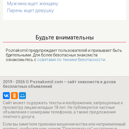
Мужчина ищет женщину
Парень ищет девушку
Будьте внимательны
Poznakomil предупреждает пользователей и призывает быть
бдительными. Для более безопасных знакомств
ознакомьтесь с
советами по технике безопасности
.
2019 - 2026 © Poznakomil.com – сайт знакомств и доска
бесплатных объявлений
Cайт может содержать тексты и изображения, запрещенные к
просмотру лицам младше 18 лет. Не публикуются частные
объявления с номерами телефонов, а также предложения
платного досуга.
Если вы заметили признаки мошенничества или неприемлемый
контент, сообщите нам, нажав "Пожаловаться" на странице