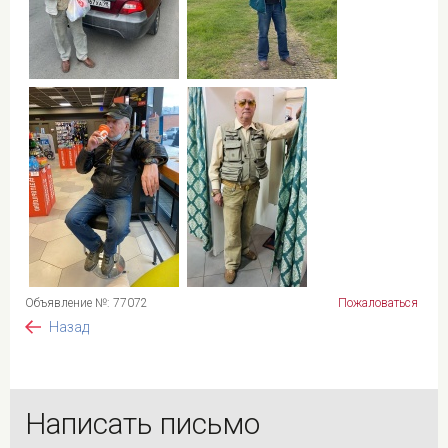
Объявление №: 77072
Пожаловаться
Назад
Написать письмо