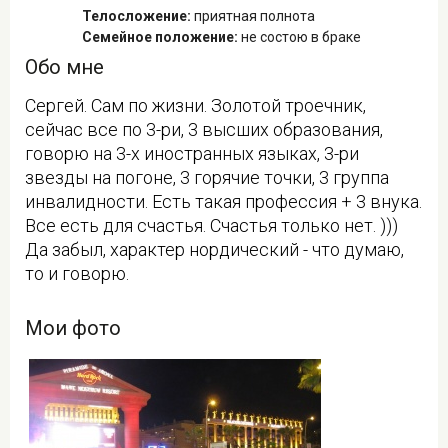
Телосложение:
приятная полнота
Семейное положение:
не состою в браке
Обо мне
Сергей. Сам по жизни. Золотой троечник,
сейчас все по 3-ри, 3 высших образования,
говорю на 3-х иностранных языках, 3-ри
звезды на погоне, 3 горячие точки, 3 группа
инвалидности. Есть такая профессия + 3 внука.
Все есть для счастья. Счастья только нет. )))
Да забыл, характер нордический - что думаю,
то и говорю.
Мои фото