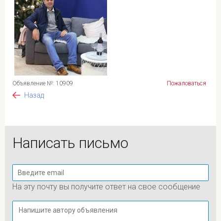
Объявление №: 10909
Пожаловаться
Назад
Написать письмо
На эту почту вы получите ответ на свое сообщение