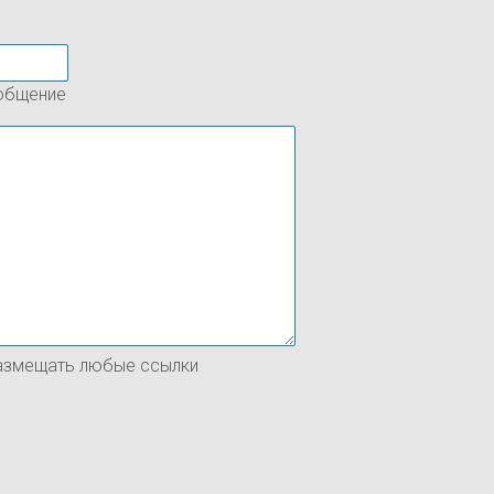
ообщение
размещать любые ссылки
я