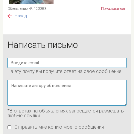
Объявление №: 123383
Пожаловаться
Назад
Написать письмо
На эту почту вы получите ответ на свое сообщение
*В ответах на объявлениях запрещается размещать
любые ссылки
Отправить мне копию моего сообщения