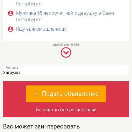
Петербурге
Мужчина 55 лет хочет найти девушку в Санкт-
Петербурге
Ищу единомышленницу.
Загрузка...
Подать объявление
Бесплатно без регистрации
Вас может заинтересовать