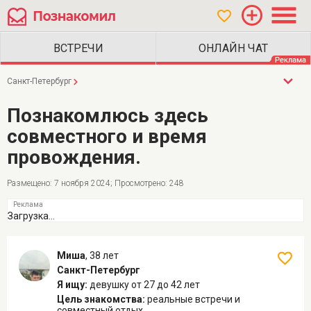
Санкт-Петербург
Познакомлюсь здесь
совместного и время
провождения.
Размещено: 7 ноября 2024; Просмотрено: 248
Загрузка...
Миша
,
38 лет
Санкт-Петербург
Я ищу:
девушку
от 27 до 42 лет
Цель знакомства:
реальные встречи и
совместный отдых