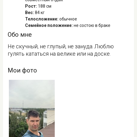
Рост:
188 см
Вес:
84 кг
Телосложение:
обычное
Семейное положение:
не состою в браке
Обо мне
Не скучный, не глупый, не зануда. Люблю
гулять кататься на велике или на доске.
Мои фото