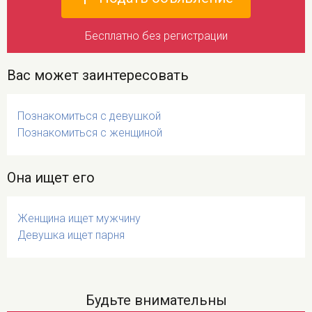
Бесплатно без регистрации
Вас может заинтересовать
Познакомиться с девушкой
Познакомиться с женщиной
Она ищет его
Женщина ищет мужчину
Девушка ищет парня
Будьте внимательны