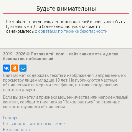
Будьте внимательны
Poznakomil предупреждает пользователей и призывает быть
бдительными. Для более безопасных знакомств
ознакомьтесь с
советами по технике безопасности
.
2019 - 2026 © Poznakomil.com – сайт знакомств и доска
бесплатных объявлений
Cайт может содержать тексты и изображения, запрещенные к
просмотру лицам младше 18 лет. Не публикуются частные
объявления с номерами телефонов, а также предложения
платного досуга.
Если вы заметили признаки мошенничества или неприемлемый
контент, сообщите нам, нажав "Пожаловаться" на странице
соответствующего объявления.
Города
Пользовательское соглашение
Безопасность