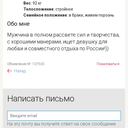
Вес:
92 кг
Телосложение:
стройное
Семейное положение:
в браке, живем порознь
Обо мне
Мужчина в полном рассвете сил и творчества,
с хорошими манерами, ищет девушку для
любви и совместного отдыха по России!))
Объявление №: 107503
Пожаловаться
Назад
Написать письмо
На эту почту вы получите ответ на свое сообщение