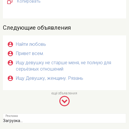
Копировать
Следующие объявления
Найти любовь
Привет всем.
Ищу девушку не старше меня, не полную для
серьёзных отношений
Ищу Девушку, женщину. Рязань
Загрузка...