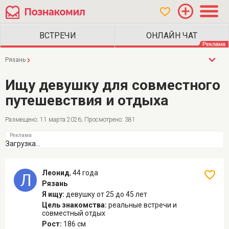
Рязань
Ищу девушку для совместного
путешевствия и отдыха
Размещено: 11 марта 2026; Просмотрено: 381
Загрузка...
Леонид
,
44 года
Рязань
Я ищу:
девушку
от 25 до 45 лет
Цель знакомства:
реальные встречи и
совместный отдых
Рост:
186 см