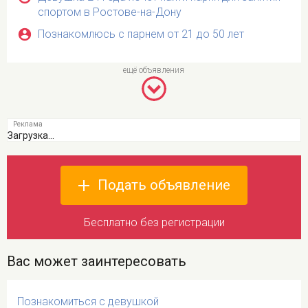
спортом в Ростове-на-Дону
Познакомлюсь с парнем от 21 до 50 лет
Загрузка...
Подать объявление
Бесплатно без регистрации
Вас может заинтересовать
Познакомиться с девушкой