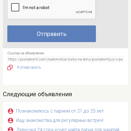
Ссылка на объявление:
Копировать
Следующие объявления
Познакомлюсь с парнем от 21 до 25 лет
Ищу знакомства для регулярных встреч!
Девушка 24 года хочет найти парня для занятий