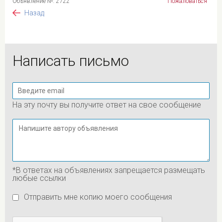
Объявление №: 2722
Пожаловаться
Назад
Написать письмо
На эту почту вы получите ответ на свое сообщение
*В ответах на объявлениях запрещается размещать
любые ссылки
Отправить мне копию моего сообщения