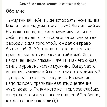
Семейное положение:
не состою в браке
Обо мне
Ты-мужчина! Тебе и..... действовать! Я-женщина!
Мне и..... выпендриваться! Какой бы сильной ни
была женщина, она ждет мужчину сильнее
себя… и не для того, чтобы он ограничивал ей
свободу, а для того, чтобы он дал ей право
быть слабой... Женщина - это не постельная
принадлежность и не кухонный комбайн с
накрашенными глазами. Женщина - это образ,
стиль и уровень жизни мужчины.Вы думаете
управлять мужчиной легче, чем автомобилем?
Тут права на халяву не купишь. На мужчине
надо по всем правилам ездить, сцепление
чувствовать. Руля у него нет, тормоза слабые,
а передок то и дело заносит налево! Особенно,
когда полный бак залит)))