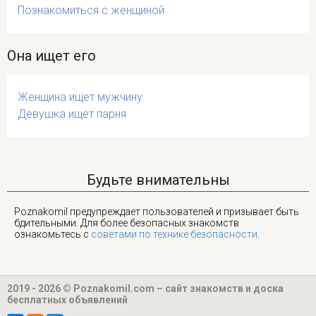
Познакомиться с женщиной
Она ищет его
Женщина ищет мужчину
Девушка ищет парня
Будьте внимательны
Poznakomil предупреждает пользователей и призывает быть
бдительными. Для более безопасных знакомств
ознакомьтесь с
советами по технике безопасности
.
2019 - 2026 © Poznakomil.com – сайт знакомств и доска
бесплатных объявлений