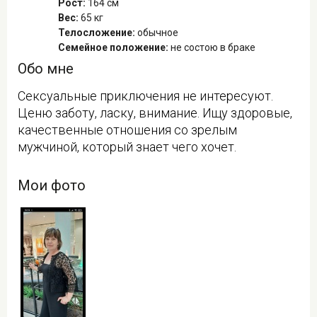
Рост:
164 см
Вес:
65 кг
Телосложение:
обычное
Семейное положение:
не состою в браке
Обо мне
Сексуальные приключения не интересуют.
Ценю заботу, ласку, внимание. Ищу здоровые,
качественные отношения со зрелым
мужчиной, который знает чего хочет.
Мои фото