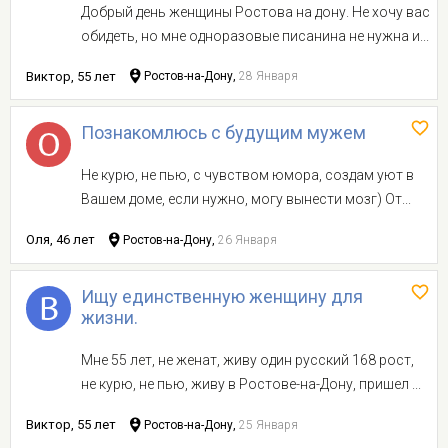
Добрый день женщины Ростова на дону. Не хочу вас
обидеть, но мне одноразовые писанина не нужна и...
Виктор, 55 лет
Ростов-на-Дону,
28 Января
Познакомлюсь с будущим мужем
Не курю, не пью, с чувством юмора, создам уют в
Вашем доме, если нужно, могу вынести мозг) От...
Оля, 46 лет
Ростов-на-Дону,
26 Января
Ищу единственную женщину для
жизни.
Мне 55 лет, не женат, живу один русский 168 рост,
не курю, не пью, живу в Ростове-на-Дону, пришел ...
Виктор, 55 лет
Ростов-на-Дону,
25 Января