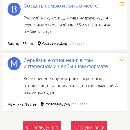
Создать семью и жить в месте.
Русский, не курю, ищу женщину девушку для
серьёзных отношений, мне 55 и я играться не
люблю как тут...
Виктор, 55 лет
Ростов-на-Дону,
6 Января
Серьёзные отношения в том
интересном и необычном формате
Всем привет. Хочу построить серьёзные
отношения, вполне реальные, но с изюминкой. А
изюминка будет...
Мужчина, 39 лет
Ростов-на-Дону,
2 Января
Предыдущая
Следующая