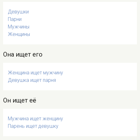
Девушки
Парни
Мужчины
Женщины
Она ищет его
Женщина ищет мужчину
Девушка ищет парня
Он ищет её
Мужчина ищет женщину
Парень ищет девушку