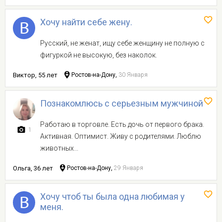
Хочу найти себе жену.
Русский, не женат, ищу себе женщину не полную с
фигуркой не высокую, без наколок.
Виктор, 55 лет
Ростов-на-Дону,
30 Января
Познакомлюсь с серьезным мужчиной
Работаю в торговле. Есть дочь от первого брака.
1
Активная. Оптимист. Живу с родителями. Люблю
животных...
Ольга, 36 лет
Ростов-на-Дону,
29 Января
Хочу чтоб ты была одна любимая у
меня.