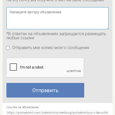
*В ответах на объявлениях запрещается размещать
любые ссылки
Отправить мне копию моего сообщения
Ссылка на объявление: