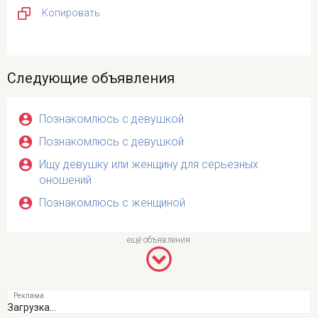
Копировать
Следующие объявления
Познакомлюсь с девушкой
Познакомлюсь с девушкой
Ищу девушку или женщину для серьезных
оношений
Познакомлюсь с женщиной
Загрузка...