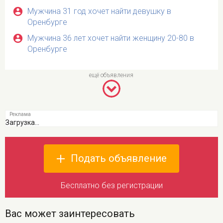
Мужчина 31 год хочет найти девушку в
Оренбурге
Мужчина 36 лет хочет найти женщину 20-80 в
Оренбурге
Загрузка...
Подать объявление
Бесплатно без регистрации
Вас может заинтересовать