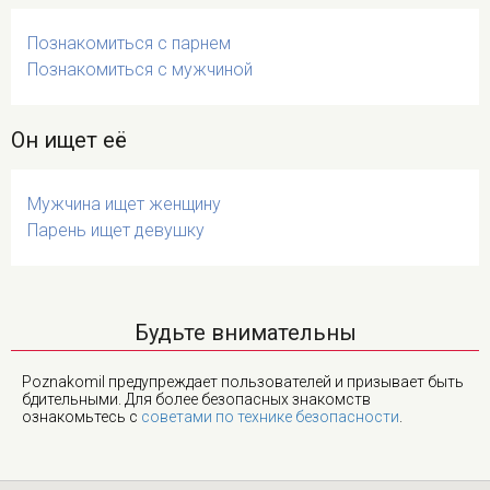
Познакомиться с парнем
Познакомиться с мужчиной
Он ищет её
Мужчина ищет женщину
Парень ищет девушку
Будьте внимательны
Poznakomil предупреждает пользователей и призывает быть
бдительными. Для более безопасных знакомств
ознакомьтесь с
советами по технике безопасности
.