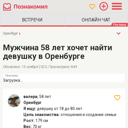
Оренбург
Мужчина 58 лет хочет найти
девушку в Оренбурге
Обновлено: 15 ноября 2023; Просмотрено: 849
Загрузка...
валера
,
58 лет
Оренбург
Я ищу:
девушку
от 18 до 80 лет
Цель знакомства:
отношения и создание семьи
Рост:
179 см
Вес:
70 кг