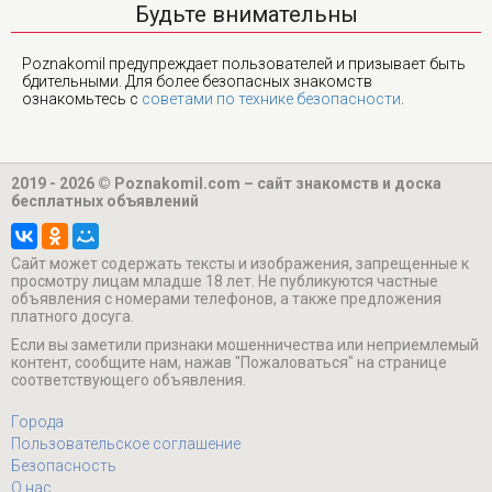
Будьте внимательны
Poznakomil предупреждает пользователей и призывает быть
бдительными. Для более безопасных знакомств
ознакомьтесь с
советами по технике безопасности
.
2019 - 2026 © Poznakomil.com – сайт знакомств и доска
бесплатных объявлений
Cайт может содержать тексты и изображения, запрещенные к
просмотру лицам младше 18 лет. Не публикуются частные
объявления с номерами телефонов, а также предложения
платного досуга.
Если вы заметили признаки мошенничества или неприемлемый
контент, сообщите нам, нажав "Пожаловаться" на странице
соответствующего объявления.
Города
Пользовательское соглашение
Безопасность
О нас