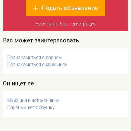
Подать объявление
Бесплатно без регистрации
Вас может заинтересовать
Познакомиться с парнем
Познакомиться с мужчиной
Он ищет её
Мужчина ищет женщину
Парень ищет девушку