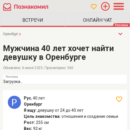
Оренбург
Мужчина 40 лет хочет найти
девушку в Оренбурге
Обновлено: 6 июня 2025; Просмотрено: 565
Загрузка...
Рус
,
40 лет
Оренбург
Я ищу:
девушку
от 24 до 40 лет
Цель знакомства:
отношения и создание семьи
Рост:
255 см
Вес:
92 кг