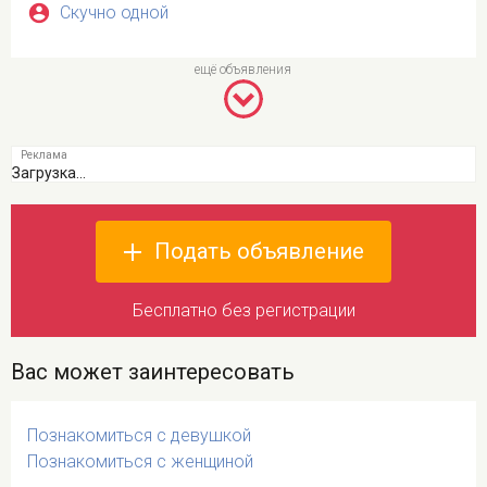
Скучно одной
Загрузка...
Подать объявление
Бесплатно без регистрации
Вас может заинтересовать
Познакомиться с девушкой
Познакомиться с женщиной