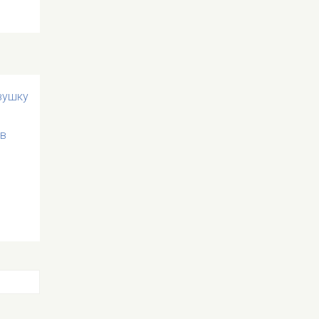
вушку
 в