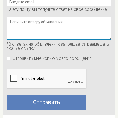
На эту почту вы получите ответ на свое сообщение
*В ответах на объявлениях запрещается размещать
любые ссылки
Отправить мне копию моего сообщения