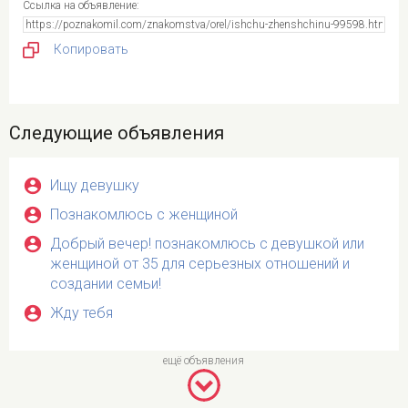
Ссылка на объявление:
Копировать
Следующие объявления
Ищу девушку
Познакомлюсь с женщиной
Добрый вечер! познакомлюсь с девушкой или
женщиной от 35 для серьезных отношений и
создании семьи!
Жду тебя