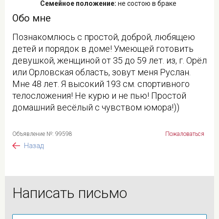
Семейное положение:
не состою в браке
Обо мне
Познакомлюсь с простой, доброй, любящею
детей и порядок в доме! Умеющей готовить
девушкой, женщиной от 35 до 59 лет. из, г. Орёл
или Орловская область, зовут меня Руслан.
Мне 48 лет. Я высокий 193 см. спортивного
телосложения! Не курю и не пью! Простой
домашний весёлый с чувством юмора!))
Объявление №: 99598
Пожаловаться
Назад
Написать письмо