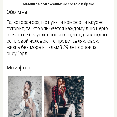
Семейное положение:
не состою в браке
Обо мне
Та, которая создает уют и комфорт и вкусно
готовит, та, кто улыбается каждому дню.Верю
в счастье безусловное и в то, что для каждого
есть свой человек .Не представляю свою
жизнь без море и пальмВ 29 лет освоила
сноуборд
Мои фото