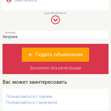
Знакомлюсь
Загрузка...
Подать объявление
Бесплатно без регистрации
Вас может заинтересовать
Познакомиться с парнем
Познакомиться с мужчиной