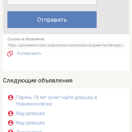
Ссылка на объявление:
Копировать
Следующие объявления
Парень 18 лет хочет найти девушку в
Новомосковске
Ищу девушку
Ищу девушку