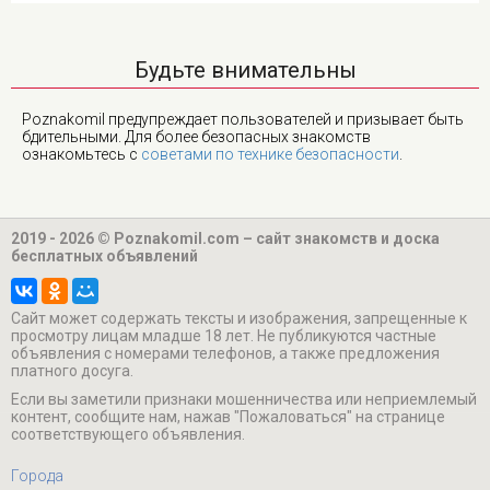
Будьте внимательны
Poznakomil предупреждает пользователей и призывает быть
бдительными. Для более безопасных знакомств
ознакомьтесь с
советами по технике безопасности
.
2019 - 2026 © Poznakomil.com – сайт знакомств и доска
бесплатных объявлений
Cайт может содержать тексты и изображения, запрещенные к
просмотру лицам младше 18 лет. Не публикуются частные
объявления с номерами телефонов, а также предложения
платного досуга.
Если вы заметили признаки мошенничества или неприемлемый
контент, сообщите нам, нажав "Пожаловаться" на странице
соответствующего объявления.
Города