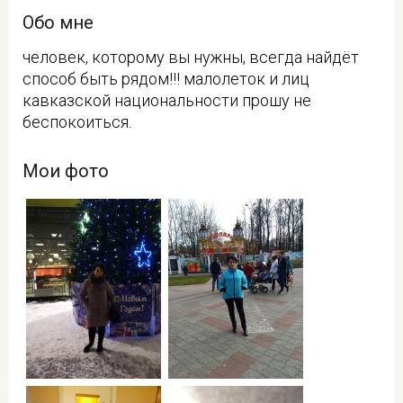
Обо мне
человек, которому вы нужны, всегда найдёт
способ быть рядом!!! малолеток и лиц
кавказской национальности прошу не
беспокоиться.
Мои фото