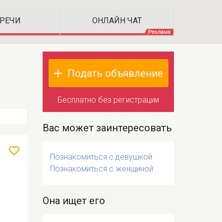
Подать объявление
Бесплатно без регистрации
Вас может заинтересовать
Познакомиться с девушкой
Познакомиться с женщиной
Она ищет его