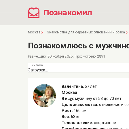
Москва
Знакомства для серьезных отношений и брака
Познакомлюсь с мужчиной
Размещено: 30 ноября 2025; Просмотрено: 2891
Загрузка...
Валентина
,
67 лет
Москва
Я ищу:
мужчину
от 58 до 70 лет
Цель знакомства:
отношения и с
Рост:
160 см
Вес:
63 кг
Телосложение:
спортивное
Семейное положение:
не состою 