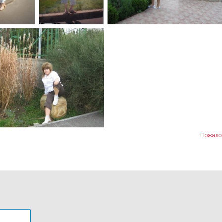
Пожало