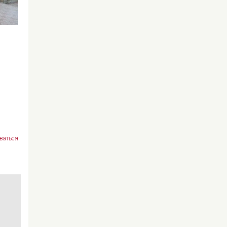
ваться