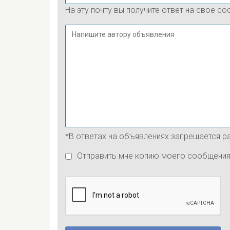
На эту почту вы получите ответ на свое с
*В ответах на объявлениях запрещается 
Отправить мне копию моего сообщени