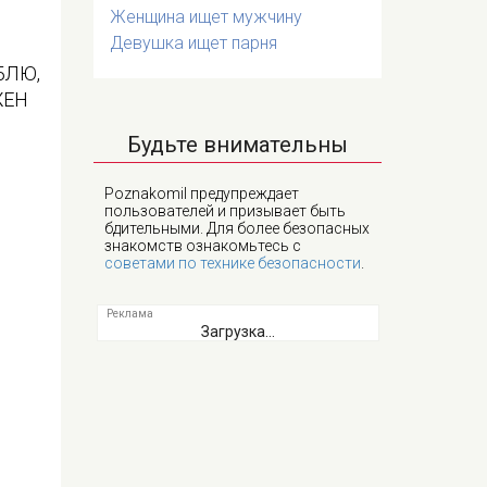
Женщина ищет мужчину
Девушка ищет парня
БЛЮ,
ЖЕН
Будьте внимательны
Poznakomil предупреждает
пользователей и призывает быть
бдительными. Для более безопасных
знакомств ознакомьтесь с
советами по технике безопасности
.
Загрузка...