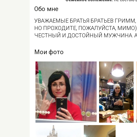
Обо мне
УВАЖАЕМЫЕ БРАТЬЯ БРАТЬЕВ ГРИММ, А
НО ПРОХОДИТЕ, ПОЖАЛУЙСТА, МИМО)
ЧЕСТНЫЙ И ДОСТОЙНЫЙ МУЖЧИНА. А 
Мои фото