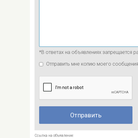
*В ответах на объявлениях запрещается 
Отправить мне копию моего сообщени
Ссылка на объявление: