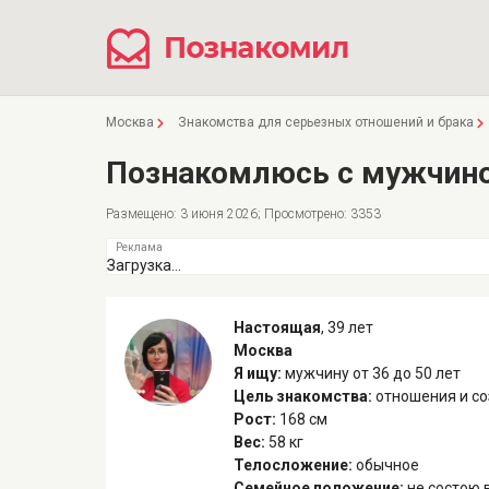
Москва
Знакомства для серьезных отношений и брака
Познакомлюсь с мужчиной
Размещено: 3 июня 2026; Просмотрено: 3353
Загрузка...
Настоящая
,
39 лет
Москва
Я ищу:
мужчину
от 36 до 50 лет
Цель знакомства:
отношения и с
Рост:
168 см
Вес:
58 кг
Телосложение:
обычное
Семейное положение:
не состою 