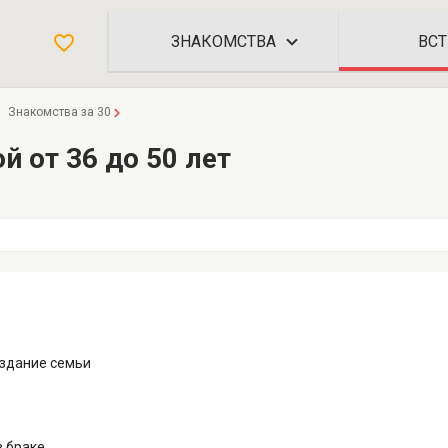
ЗНАКОМСТВА
Знакомства за 30
 от 36 до 50 лет
оздание семьи
в браке