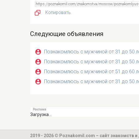
Копировать
Следующие объявления
Познакомлюсь с мужчиной от 31 до 50 л
Познакомлюсь с мужчиной от 31 до 50 л
Познакомлюсь с мужчиной от 51 до 60 л
Познакомлюсь с мужчиной от 31 до 50 л
Загрузка...
2019 - 2026 © Poznakomil.com – сайт знакомств 