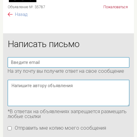
Объявление №: 35787
Пожаловаться
Назад
Написать письмо
На эту почту вы получите ответ на свое сообщение
*В ответах на объявлениях запрещается размещать
любые ссылки
Отправить мне копию моего сообщения