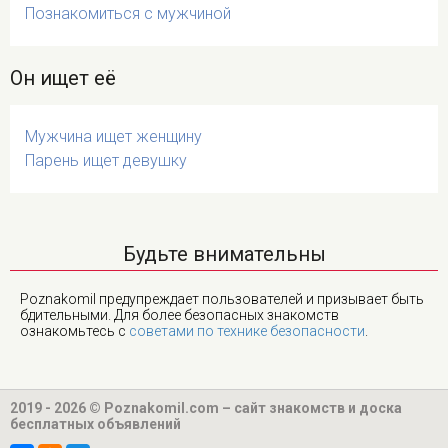
Познакомиться с мужчиной
Он ищет её
Мужчина ищет женщину
Парень ищет девушку
Будьте внимательны
Poznakomil предупреждает пользователей и призывает быть
бдительными. Для более безопасных знакомств
ознакомьтесь с
советами по технике безопасности
.
2019 - 2026 © Poznakomil.com – сайт знакомств и доска
бесплатных объявлений