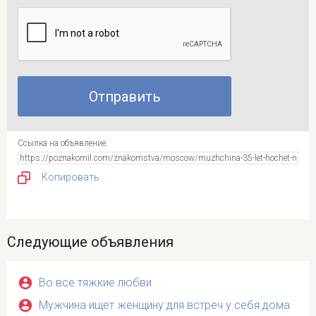
Ссылка на объявление:
Копировать
Следующие объявления
Во все тяжкие любви
Мужчина ищет женщину для встреч у себя дома