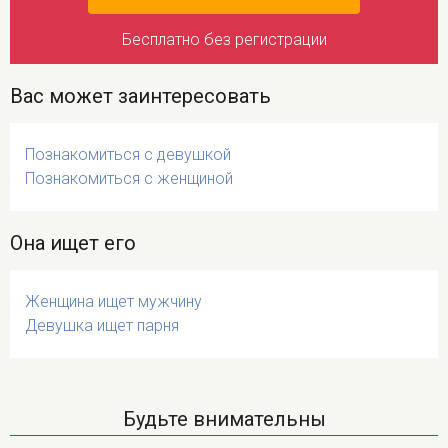
Бесплатно без регистрации
Вас может заинтересовать
Познакомиться с девушкой
Познакомиться с женщиной
Она ищет его
Женщина ищет мужчину
Девушка ищет парня
Будьте внимательны