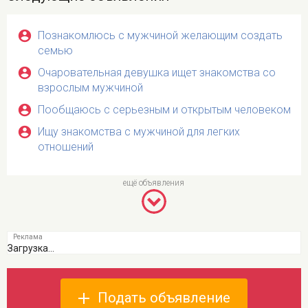
Познакомлюсь с мужчиной желающим создать
семью
Очаровательная девушка ищет знакомства со
взрослым мужчиной
Пообщаюсь с серьезным и открытым человеком
Ищу знакомства с мужчиной для легких
отношений
Загрузка...
Подать объявление