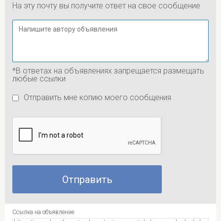
На эту почту вы получите ответ на свое сообщение
*В ответах на объявлениях запрещается размещать
любые ссылки
Отправить мне копию моего сообщения
Ссылка на объявление: