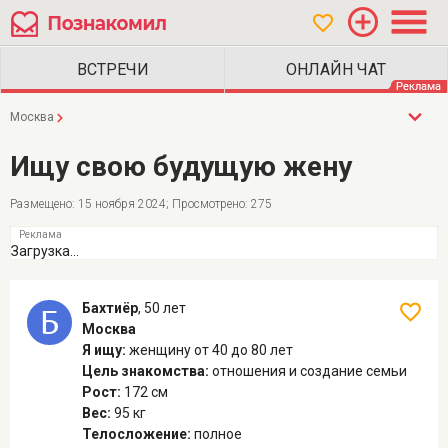
Москва
Ищу свою будущую жену
Размещено: 15 ноября 2024; Просмотрено: 275
Загрузка...
Бахтиёр
,
50 лет
Москва
Я ищу:
женщину
от 40 до 80 лет
Цель знакомства:
отношения и создание семьи
Рост:
172 см
Вес:
95 кг
Телосложение:
полное