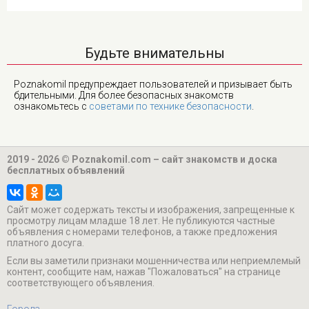
Будьте внимательны
Poznakomil предупреждает пользователей и призывает быть
бдительными. Для более безопасных знакомств
ознакомьтесь с
советами по технике безопасности
.
2019 - 2026 © Poznakomil.com – сайт знакомств и доска
бесплатных объявлений
Cайт может содержать тексты и изображения, запрещенные к
просмотру лицам младше 18 лет. Не публикуются частные
объявления с номерами телефонов, а также предложения
платного досуга.
Если вы заметили признаки мошенничества или неприемлемый
контент, сообщите нам, нажав "Пожаловаться" на странице
соответствующего объявления.