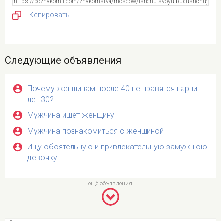
Копировать
Следующие объявления
Почему женщинам после 40 не нравятся парни
лет 30?
Мужчина ищет женщину
Мужчина познакомиться с женщиной
Ищу обоятельную и привлекательную замужнюю
девочку