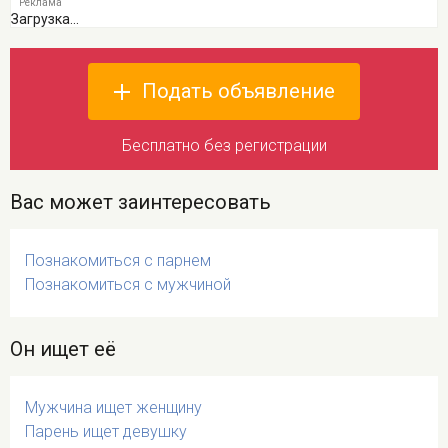
Загрузка...
Подать объявление
Бесплатно без регистрации
Вас может заинтересовать
Познакомиться с парнем
Познакомиться с мужчиной
Он ищет её
Мужчина ищет женщину
Парень ищет девушку