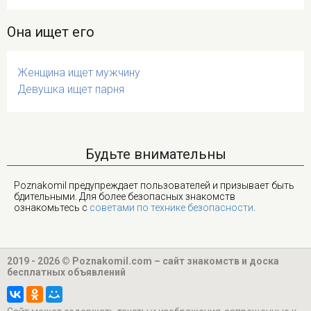
Она ищет его
Женщина ищет мужчину
Девушка ищет парня
Будьте внимательны
Poznakomil предупреждает пользователей и призывает быть
бдительными. Для более безопасных знакомств
ознакомьтесь с
советами по технике безопасности
.
2019 - 2026 © Poznakomil.com – сайт знакомств и доска
бесплатных объявлений