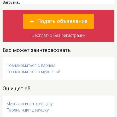
Загрузка...
Подать объявление
Бесплатно без регистрации
Вас может заинтересовать
Познакомиться с парнем
Познакомиться с мужчиной
Он ищет её
Мужчина ищет женщину
Парень ищет девушку