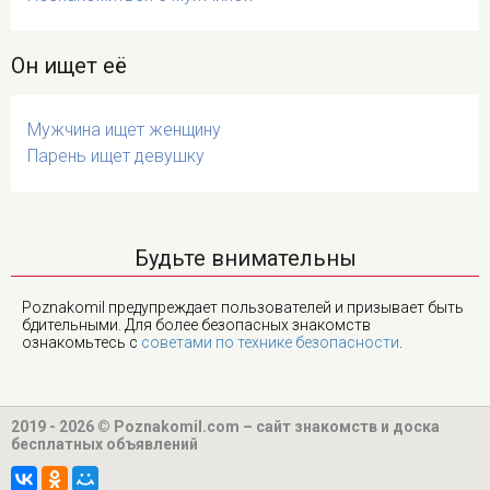
Он ищет её
Мужчина ищет женщину
Парень ищет девушку
Будьте внимательны
Poznakomil предупреждает пользователей и призывает быть
бдительными. Для более безопасных знакомств
ознакомьтесь с
советами по технике безопасности
.
2019 - 2026 © Poznakomil.com – сайт знакомств и доска
бесплатных объявлений