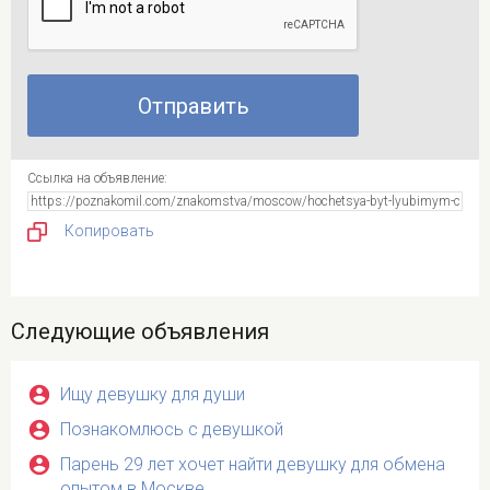
Ссылка на объявление:
Копировать
Следующие объявления
Ищу девушку для души
Познакомлюсь с девушкой
Парень 29 лет хочет найти девушку для обмена
опытом в Москве