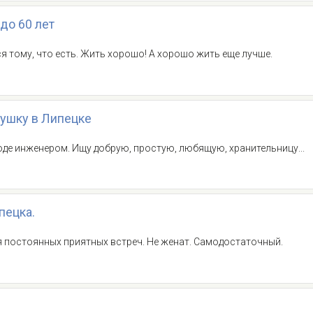
до 60 лет
я тому, что есть. Жить хорошо! А хорошо жить еще лучше.
вушку в Липецке
оде инженером. Ищу добрую, простую, любящую, хранительницу...
пецка.
 постоянных приятных встреч. Не женат. Самодостаточный.