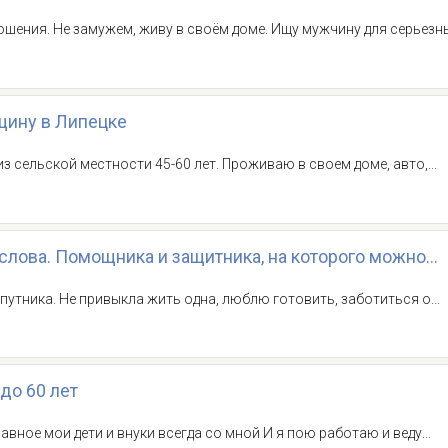
шения. Не замужем, живу в своём доме. Ищу мужчину для серьезных
щину в Липецке
сельской местности 45-60 лет. Проживаю в своем доме, авто,...
лова. Помощника и защитника, на которого можно...
утника. Не привыкла жить одна, люблю готовить, заботиться о...
до 60 лет
вное мои дети и внуки всегда со мной И я пою работаю и веду...