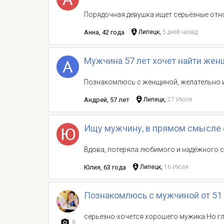
Порядочная девушка ищет серьёзные отно
Анна, 42 года
Липецк,
5 дней назад
Мужчина 57 лет хочет найти жен
Познакомлюсь с женщиной, желательно из 
Андрей, 57 лет
Липецк,
27 Июля
Ищу мужчину, в прямом смысле с
Вдова, потеряла любимого и надёжного сп
Юлия, 63 года
Липецк,
16 Июля
Познакомлюсь с мужчиной от 51 
серьезно-хочется хорошего мужика Но гла
6