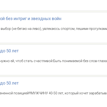
й без интриг и звездных войн
ыбор (не бегаю на лево), увлекаюсь спортом, пешими прогулками,
до 50 лет
нужно ей, чтоб стать счастливой:Быть понимаемой без слов-глаза.
до 50 лет
ненной позицией!!!МУЖЧИНУ 40-50 лет, который хочет зарабатыват