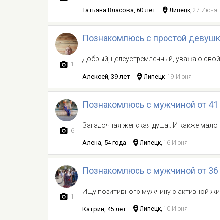
Татьяна Власова, 60 лет
Липецк,
27 Июня
Познакомлюсь с простой девушко
Добрый, целеустремленный, уважаю свой в
1
Алексей, 39 лет
Липецк,
19 Июня
Познакомлюсь с мужчиной от 41 
Загадочная женская душа...И какже мало 
6
Алена, 54 года
Липецк,
16 Июня
Познакомлюсь с мужчиной от 36 
Ищу позитивного мужчину с активной жиз
1
Катрин, 45 лет
Липецк,
10 Июня