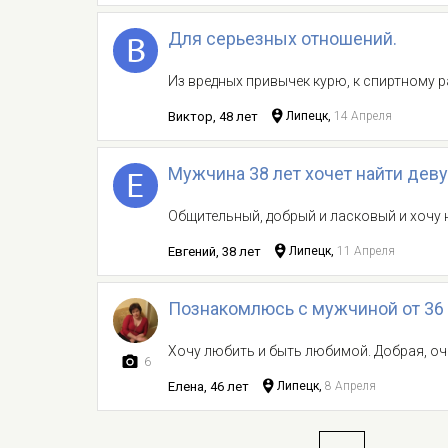
Для серьезных отношений.
Из вредных привычек курю, к спиртному 
Виктор, 48 лет
Липецк,
14 Апреля
Мужчина 38 лет хочет найти дев
Общительный, добрый и ласковый и хочу н
Евгений, 38 лет
Липецк,
11 Апреля
Познакомлюсь с мужчиной от 36 
Хочу любить и быть любимой. Добрая, оче
6
Елена, 46 лет
Липецк,
8 Апреля