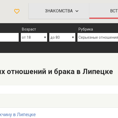
ЗНАКОМСТВА
Возраст
Рубрика
х отношений и брака в Липецке
жчину в Липецке