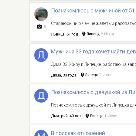
Познакомлюсь с мужчиной от 51 
Стараюсь ни о чем не жалеть и радоватьс
6
Львица, 61 год
Липецк,
8 Июня
Мужчина 33 года хочет найти де
Дима 33. Живу в Липецке, работаю на зав
Дима, 33 года
Липецк,
7 Июня
Познакомлюсь с девушкой из Ли
Познакомлюсь с девушкой из Липецка для
Дмитрий, 40 лет
Липецк,
1 Июня
В поисках отношений