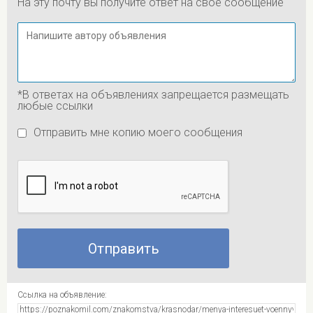
На эту почту вы получите ответ на свое сообщение
*В ответах на объявлениях запрещается размещать
любые ссылки
Отправить мне копию моего сообщения
Ссылка на объявление: