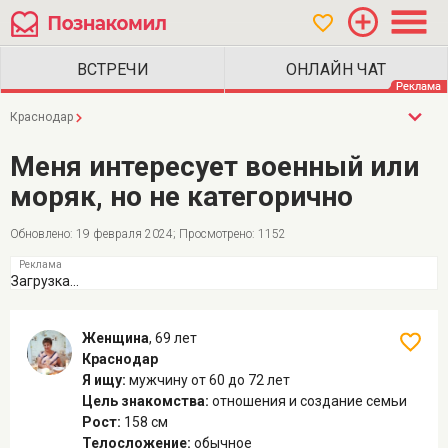
Краснодар
Меня интересует военный или
моряк, но не категорично
Обновлено: 19 февраля 2024; Просмотрено: 1152
Загрузка...
Женщина
,
69 лет
Краснодар
Я ищу:
мужчину
от 60 до 72 лет
Цель знакомства:
отношения и создание семьи
Рост:
158 см
Телосложение:
обычное