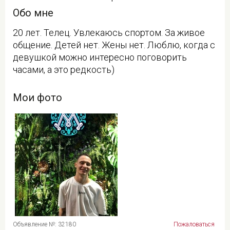
Обо мне
20 лет. Телец. Увлекаюсь спортом. За живое
общение. Детей нет. Жены нет. Люблю, когда с
девушкой можно интересно поговорить
часами, а это редкость)
Мои фото
Объявление №: 32180
Пожаловаться