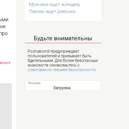
Мужчина ищет женщину
Парень ищет девушку
ными
 не
 про
Будьте внимательны
Poznakomil предупреждает
пользователей и призывает быть
бдительными. Для более безопасных
ваться
знакомств ознакомьтесь с
советами по технике безопасности
.
Загрузка...