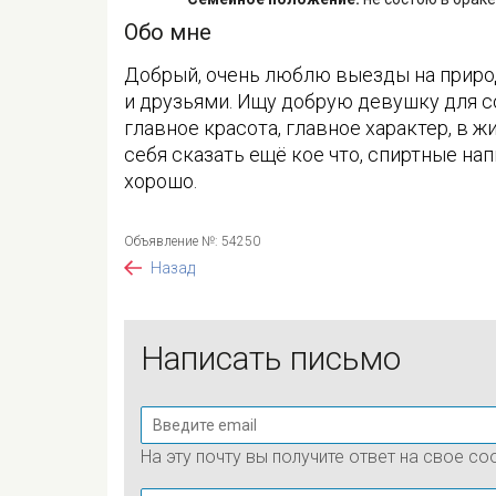
Обо мне
Добрый, очень люблю выезды на природ
и друзьями. Ищу добрую девушку для с
главное красота, главное характер, в 
себя сказать ещё кое что, спиртные напи
хорошо.
Объявление №: 54250
Назад
Написать письмо
На эту почту вы получите ответ на свое с