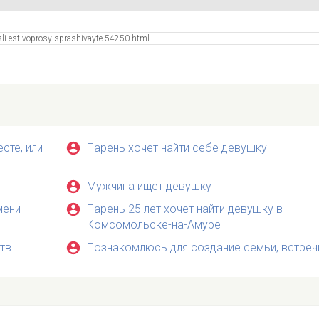
сте, или
Парень хочет найти себе девушку
Мужчина ищет девушку
мени
Парень 25 лет хочет найти девушку в
Комсомольске-на-Амуре
тв
Познакомлюсь для создание семьи, встреч