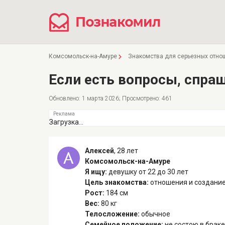
Комсомольск-на-Амуре
Знакомства для серьезных отно
Если есть вопросы, спра
Обновлено: 1 марта 2026; Просмотрено: 461
Загрузка...
Алексей
,
28 лет
Комсомольск-на-Амуре
Я ищу:
девушку
от 22 до 30 лет
Цель знакомства:
отношения и создани
Рост:
184 см
Вес:
80 кг
Телосложение:
обычное
Семейное положение:
не состою в браке