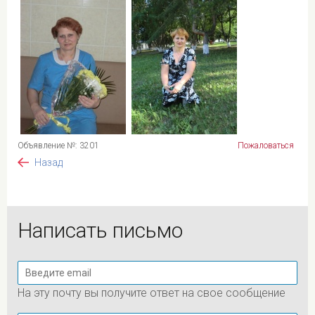
Объявление №: 3201
Пожаловаться
Назад
Написать письмо
На эту почту вы получите ответ на свое сообщение