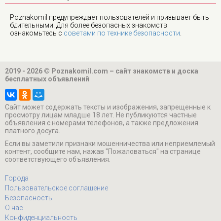
Poznakomil предупреждает пользователей и призывает быть
бдительными. Для более безопасных знакомств
ознакомьтесь с
советами по технике безопасности
.
2019 - 2026 © Poznakomil.com – сайт знакомств и доска
бесплатных объявлений
Cайт может содержать тексты и изображения, запрещенные к
просмотру лицам младше 18 лет. Не публикуются частные
объявления с номерами телефонов, а также предложения
платного досуга.
Если вы заметили признаки мошенничества или неприемлемый
контент, сообщите нам, нажав "Пожаловаться" на странице
соответствующего объявления.
Города
Пользовательское соглашение
Безопасность
О нас
Конфиденциальность