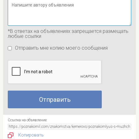
*В ответах на объявлениях запрещается размещать
любые ссылки
Отправить мне копию моего сообщения
Ссылка на объявление:
Копировать