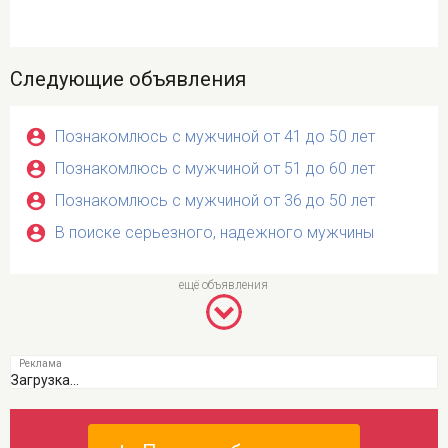
Следующие объявления
Познакомлюсь с мужчиной от 41 до 50 лет
Познакомлюсь с мужчиной от 51 до 60 лет
Познакомлюсь с мужчиной от 36 до 50 лет
В поиске серьезного, надежного мужчины
Загрузка...