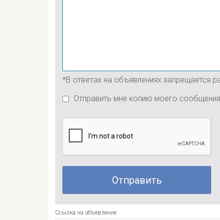
*В ответах на объявлениях запрещается 
Отправить мне копию моего сообщени
Ссылка на объявление: