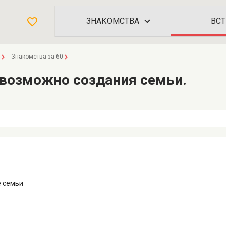
ЗНАКОМСТВА
Знакомства за 60
 возможно создания семьи.
е семьи