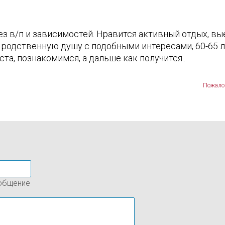
ез в/п и зависимостей. Нравится активный отдых, в
и родственную душу с подобными интересами, 60-65 л
та, познакомимся, а дальше как получится..
Пожало
ообщение