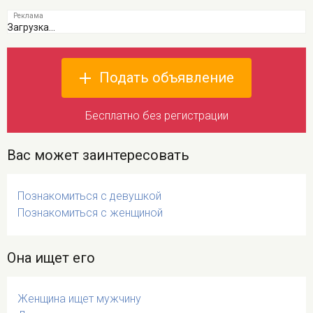
Загрузка...
Подать объявление
Бесплатно без регистрации
Вас может заинтересовать
Познакомиться с девушкой
Познакомиться с женщиной
Она ищет его
Женщина ищет мужчину