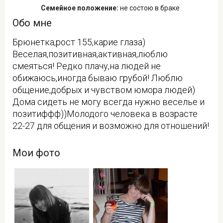
Семейное положение:
не состою в браке
Обо мне
Брюнетка,рост 155,карие глаза)
Веселая,позитивная,активная,люблю
смеяться! Редко плачу,на людей не
обижаюсь,иногда бываю грубой! Люблю
общение,добрых и чувством юмора людей)
Дома сидеть не могу всегда нужно веселье и
позитиффф))Молодого человека в возрасте
22-27 для общения и возможно для отношений!
Мои фото