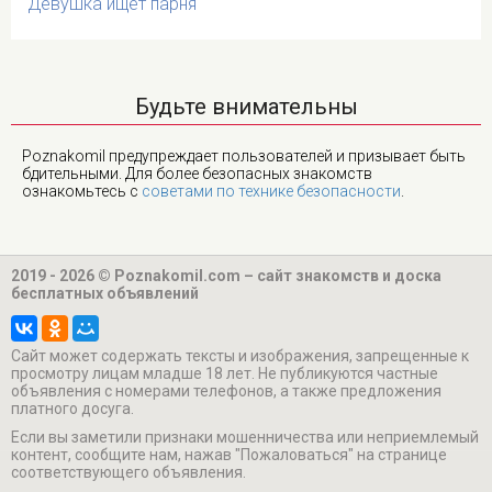
Девушка ищет парня
Будьте внимательны
Poznakomil предупреждает пользователей и призывает быть
бдительными. Для более безопасных знакомств
ознакомьтесь с
советами по технике безопасности
.
2019 - 2026 © Poznakomil.com – сайт знакомств и доска
бесплатных объявлений
Cайт может содержать тексты и изображения, запрещенные к
просмотру лицам младше 18 лет. Не публикуются частные
объявления с номерами телефонов, а также предложения
платного досуга.
Если вы заметили признаки мошенничества или неприемлемый
контент, сообщите нам, нажав "Пожаловаться" на странице
соответствующего объявления.