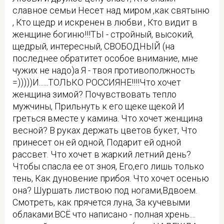
славное семьи Несет над миром ,как святыню
, Кто щедр и искренен в любви , Кто видит в
женщине богиню!!!ТЫ - стройный, высокий,
щедрый, интересный, СВОБОДНЫЙ (на
последнее обратитет особое внимание, мне
чужих не надо)а Я - твоя противополжность
=)))))И......ТОЛЬКО РОССИЯНЕ!!!!Что хочет
женщина зимой? Почувствовать тепло
мужчины, Прильнуть к его щеке щекой И
греться вместе у камина. Что хочет женщина
весной? В руках держать цветов букет, Что
принесет он ей одной, Подарит ей одной
рассвет. Что хочет в жаркий летний день?
Чтобы спасла ее от зноя, Его,его лишь только
тень, Как дуновение прибоя. Что хочет осенью
она? Шуршать листвою под ногами,Вдвоем.
Смотреть, как прячется луна, За кучевыми
облаками.ВСЁ что написано - полная хрень....