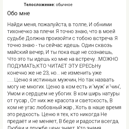
Телосложение:
обычное
Обо мне
Найди меня, пожалуйста, в толпе, И обними
тихонечко за плечи. Я точно знаю, что в моей
судьбе Должна произойти с тобою встреча. Я
точно знаю - ты сейчас идешь. Один сквозь
майский вечер, И ты пока еще не сознаешь,
Что это ты идешь ко мне на встречу…МОЖНО
ПОДУМАТЬ,КТО ЧИТАЕТ ЭТУ ЕРЕСЬНу
конечно же не 23, но.... не изменить уже
........Ценю я истинных мужчин, Но так назвать
могу не многих. Ценю в ком есть и 'муж' и 'чин',
Умом и сердцем не убогих. В ком ширь натуры
от гусар , От них же красота и светскость, В
ком не угас любовный жар , Хоть в наше время
это редкость. Ценю я тех, кто никогда Не
предаёт и не меняет, В беде и радости всегда,
Любви и дружбе цену знает, Кто знамя