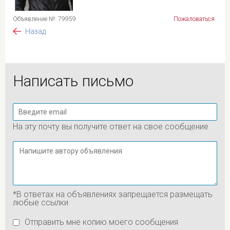
Объявление №: 79959
Пожаловаться
Назад
Написать письмо
На эту почту вы получите ответ на свое сообщение
*В ответах на объявлениях запрещается размещать
любые ссылки
Отправить мне копию моего сообщения