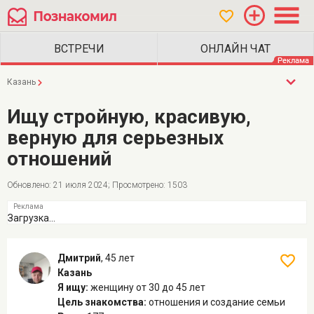
Казань
Ищу стройную, красивую,
верную для серьезных
отношений
Обновлено: 21 июля 2024; Просмотрено: 1503
Загрузка...
Дмитрий
,
45 лет
Казань
Я ищу:
женщину
от 30 до 45 лет
Цель знакомства:
отношения и создание семьи