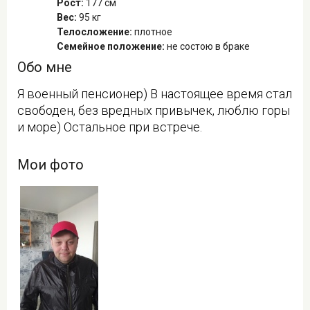
Рост:
177 см
Вес:
95 кг
Телосложение:
плотное
Семейное положение:
не состою в браке
Обо мне
Я военный пенсионер) В настоящее время стал
свободен, без вредных привычек, люблю горы
и море) Остальное при встрече.
Мои фото