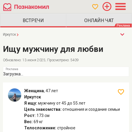
Иркутск
Ищу мужчину для любви
Обновлено: 13 июня 2025; Просмотрено: 5409
Загрузка...
Женщина
,
47 лет
Иркутск
Я ищу:
мужчину
от 45 до 55 лет
Цель знакомства:
отношения и создание семьи
Рост:
173 см
Вес:
69 кг
Телосложение:
стройное