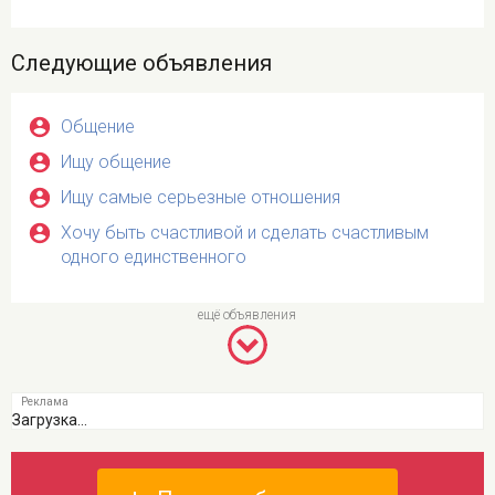
Следующие объявления
Общение
Ищу общение
Ищу самые серьезные отношения
Хочу быть счастливой и сделать счастливым
одного единственного
Загрузка...