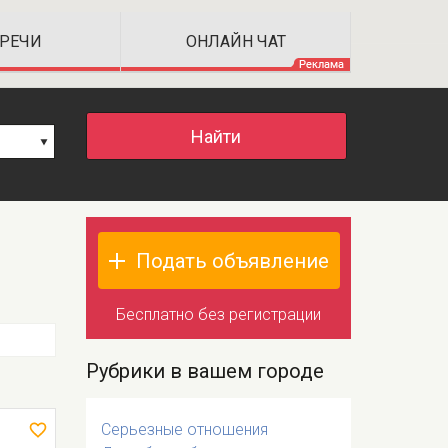
Подать объявление
Бесплатно без регистрации
Рубрики в вашем городе
Серьезные отношения