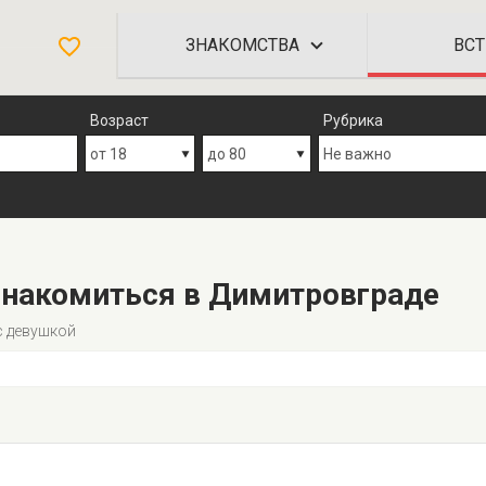
ЗНАКОМСТВА
Возраст
Рубрика
знакомиться в Димитровграде
с девушкой